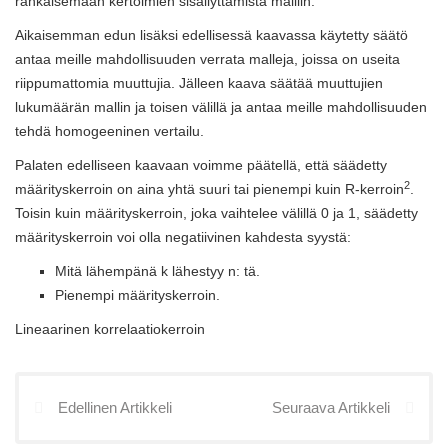
rankaisemaan kertoimien sisällyttämistä malliin.
Aikaisemman edun lisäksi edellisessä kaavassa käytetty säätö
antaa meille mahdollisuuden verrata malleja, joissa on useita
riippumattomia muuttujia. Jälleen kaava säätää muuttujien
lukumäärän mallin ja toisen välillä ja antaa meille mahdollisuuden
tehdä homogeeninen vertailu.
Palaten edelliseen kaavaan voimme päätellä, että säädetty
2
määrityskerroin on aina yhtä suuri tai pienempi kuin R-kerroin
.
Toisin kuin määrityskerroin, joka vaihtelee välillä 0 ja 1, säädetty
määrityskerroin voi olla negatiivinen kahdesta syystä:
Mitä lähempänä k lähestyy n: tä.
Pienempi määrityskerroin.
Lineaarinen korrelaatiokerroin
Edellinen Artikkeli
Seuraava Artikkeli