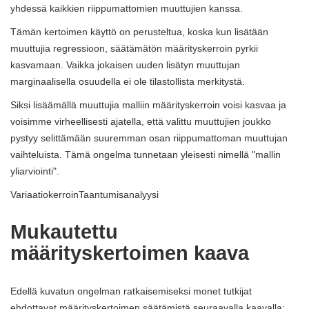
yhdessä kaikkien riippumattomien muuttujien kanssa.
Tämän kertoimen käyttö on perusteltua, koska kun lisätään
muuttujia regressioon, säätämätön määrityskerroin pyrkii
kasvamaan. Vaikka jokaisen uuden lisätyn muuttujan
marginaalisella osuudella ei ole tilastollista merkitystä.
Siksi lisäämällä muuttujia malliin määrityskerroin voisi kasvaa ja
voisimme virheellisesti ajatella, että valittu muuttujien joukko
pystyy selittämään suuremman osan riippumattoman muuttujan
vaihteluista. Tämä ongelma tunnetaan yleisesti nimellä "mallin
yliarviointi".
VariaatiokerroinTaantumisanalyysi
Mukautettu
määrityskertoimen kaava
Edellä kuvatun ongelman ratkaisemiseksi monet tutkijat
ehdottavat määrityskertoimen säätämistä seuraavalla kaavalla: