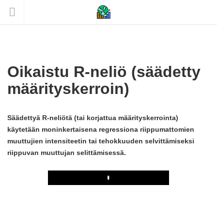
Oikaistu R-neliö (säädetty
määrityskerroin)
Säädettyä R-neliötä (tai korjattua määrityskerrointa)
käytetään moninkertaisena regressiona riippumattomien
muuttujien intensiteetin tai tehokkuuden selvittämiseksi
riippuvan muuttujan selittämisessä.
Play