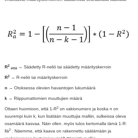
2
R
→ Säädetty R-neliö tai säädetty määrityskerroin
että
2
R
→ R-neliö tai määrityskerroin
n
→ Otoksessa olevien havaintojen lukumäärä
k
→ Riippumattomien muuttujien määrä
2
Ottaen huomioon, että 1-R
on vakionumero ja koska n on
suurempi kuin k, kun lisätään muuttujia malliin, sulkeissa oleva
osamäärä kasvaa. Näin ollen. myös tulos kertomalla tämä 1-R:
2
llä
. Näemme, että kaava on rakennettu säätämään ja