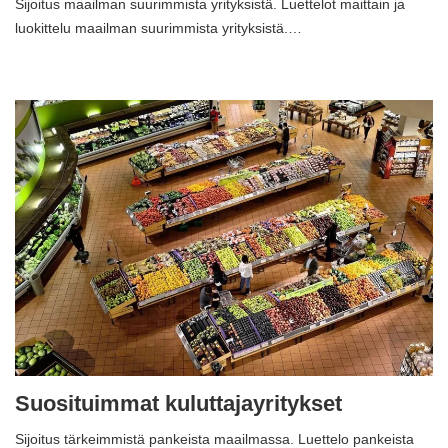
Sijoitus maailman suurimmista yrityksistä. Luettelot maittain ja
luokittelu maailman suurimmista yrityksistä.…
Suosituimmat kuluttajayritykset
Sijoitus tärkeimmistä pankeista maailmassa. Luettelo pankeista