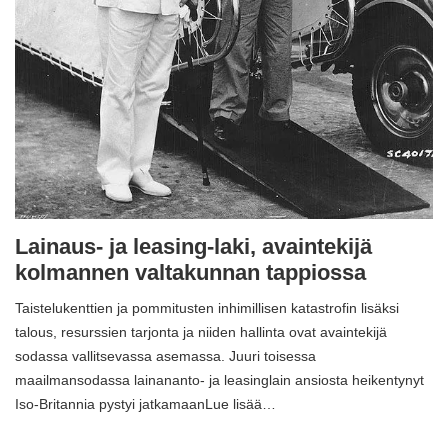
Lainaus- ja leasing-laki, avaintekijä
kolmannen valtakunnan tappiossa
Taistelukenttien ja pommitusten inhimillisen katastrofin lisäksi
talous, resurssien tarjonta ja niiden hallinta ovat avaintekijä
sodassa vallitsevassa asemassa. Juuri toisessa
maailmansodassa lainananto- ja leasinglain ansiosta heikentynyt
Iso-Britannia pystyi jatkamaanLue lisää…