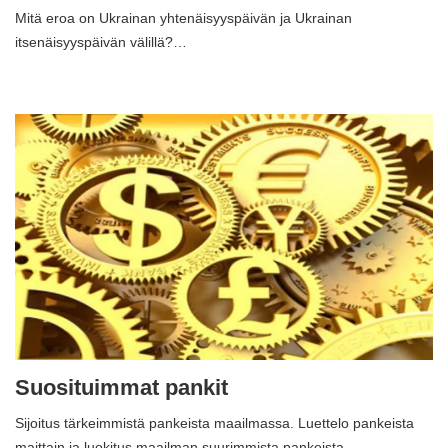
Mitä eroa on Ukrainan yhtenäisyyspäivän ja Ukrainan
itsenäisyyspäivän välillä?…
Suosituimmat pankit
Sijoitus tärkeimmistä pankeista maailmassa. Luettelo pankeista
maittain ja luokitus maailman suurimmista pankeista.…