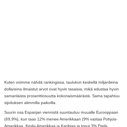
Kuten voimme nähdä rankingissa, taulukon keskellä miljardeina
dollareina ilmaistut arvot ovat hyvin tasaisia, mikä edustaa hyvin
samanlaista prosenttiosuutta kokonaismäärästä. Sama tapahtuu
sijoituksen alimmilla paikoilla.
Suurin osa Espanjan viennistä suuntautuu muualle Eurooppaan
(69,9%), kun taas 12% menee Amerikkaan (9% vastaa Pohjois-
Amerikkaa, Keski-Amerikkaa ja Karibiaa ja loput 3% Etelä-