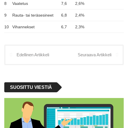
8
Vaatetus
7,6
2,6%
9
Rauta- tai teräsesineet
6,8
2,4%
10
Vihannekset
6,7
2,3%
Edellinen Artikkeli
Seuraava Artikkeli
SUOSITTU VIESTIÄ