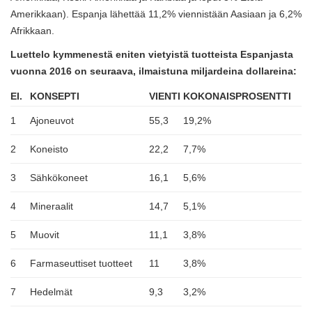
Amerikkaan). Espanja lähettää 11,2% viennistään Aasiaan ja 6,2%
Afrikkaan.
Luettelo kymmenestä eniten vietyistä tuotteista Espanjasta
vuonna 2016 on seuraava, ilmaistuna miljardeina dollareina:
EI.
KONSEPTI
VIENTI
KOKONAISPROSENTTI
1
Ajoneuvot
55,3
19,2%
2
Koneisto
22,2
7,7%
3
Sähkökoneet
16,1
5,6%
4
Mineraalit
14,7
5,1%
5
Muovit
11,1
3,8%
6
Farmaseuttiset tuotteet
11
3,8%
7
Hedelmät
9,3
3,2%