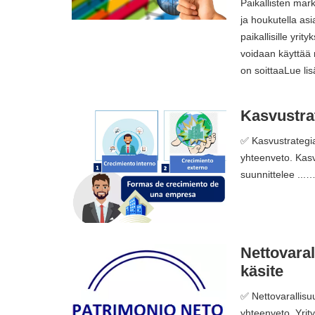
Paikallisten mark
ja houkutella asia
paikallisille yrity
voidaan käyttää m
on soittaaLue l
Kasvustrat
✅ Kasvustrategia
yhteenveto. Kasvu
suunnittelee ...
Nettovaral
käsite
✅ Nettovarallisu
yhteenveto. Yrity