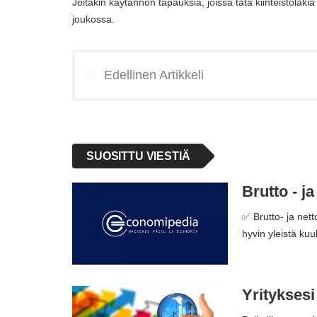
Joitakin käytännön tapauksia, joissa tätä kiinteistölaki
joukossa.
Edellinen Artikkeli
SUOSITTU VIESTIÄ
Brutto - j
✅ Brutto- ja net
hyvin yleistä ku
Yrityksesi