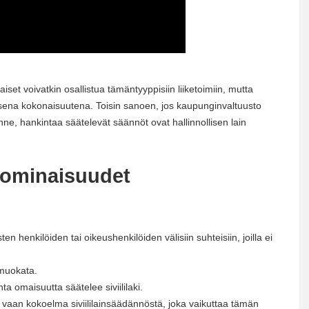
aiset voivatkin osallistua tämäntyyppisiin liiketoimiin, mutta
lkisena kokonaisuutena. Toisin sanoen, jos kaupunginvaltuusto
e, hankintaa säätelevät säännöt ovat hallinnollisen lain
 ominaisuudet
ten henkilöiden tai oikeushenkilöiden välisiin suhteisiin, joilla ei
 muokata.
ta omaisuutta säätelee siviililaki.
ä, vaan kokoelma siviililainsäädännöstä, joka vaikuttaa tämän