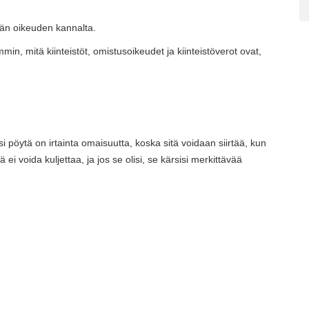
män oikeuden kannalta.
itä kiinteistöt, omistusoikeudet ja kiinteistöverot ovat,
iksi pöytä on irtainta omaisuutta, koska sitä voidaan siirtää, kun
ei voida kuljettaa, ja jos se olisi, se kärsisi merkittävää