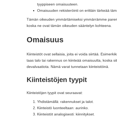
tyyppiseen omaisuuteen.
Omaisuuden rekisteröinti on erittäin tärkeää tä
Tämän oikeuden ymmärtämiseksi ymmärrämme paremmin, m
koska ne ovat tämän oikeuden sääntelyn kohteena.
Omaisuus
Kiinteistöt ovat sellaisia, joita ei voida siirtää. Esimerk
taas talo tai rakennus on kiinteää omaisuutta, koska sitä 
devalvaatiota. Nämä varat tunnetaan kiinteistöinä.
Kiinteistöjen tyypit
Kiinteistöjen tyypit ovat seuraavat:
Yhdistämällä: rakennukset ja talot.
Kiinteistö luonteeltaan: aurinko.
Kiinteistöt analogisesti: kiinnitykset.