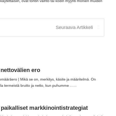
a käytettäisiin, ovat tontin vaihto tai kodin myynti monien muiden
Seuraava Artikkeli
a nettovälien ero
tomääräero | Mikä se on, merkitys, käsite ja määritelmä. On
ulla termeistä brutto ja netto, kun puhumme ...…
 paikalliset markkinointistrategiat