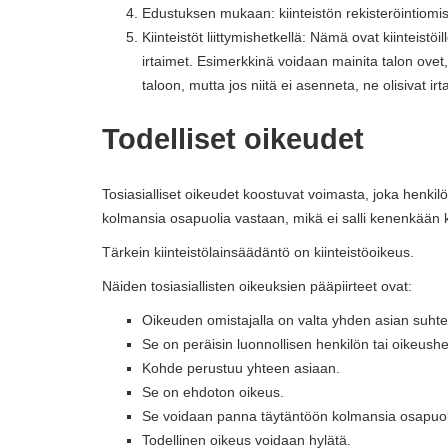
Edustuksen mukaan: kiinteistön rekisteröintiomis
Kiinteistöt liittymishetkellä: Nämä ovat kiinteistöil
irtaimet. Esimerkkinä voidaan mainita talon ovet
taloon, mutta jos niitä ei asenneta, ne olisivat ir
Todelliset oikeudet
Tosiasialliset oikeudet koostuvat voimasta, joka henkilöll
kolmansia osapuolia vastaan, mikä ei salli kenenkään käy
Tärkein kiinteistölainsäädäntö on kiinteistöoikeus.
Näiden tosiasiallisten oikeuksien pääpiirteet ovat:
Oikeuden omistajalla on valta yhden asian suht
Se on peräisin luonnollisen henkilön tai oikeushe
Kohde perustuu yhteen asiaan.
Se on ehdoton oikeus.
Se voidaan panna täytäntöön kolmansia osapuol
Todellinen oikeus voidaan hylätä.