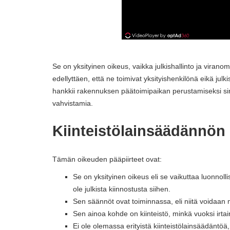
Se on yksityinen oikeus, vaikka julkishallinto ja viranom
edellyttäen, että ne toimivat yksityishenkilönä eikä ju
hankkii rakennuksen päätoimipaikan perustamiseksi sinn
vahvistamia.
Kiinteistölainsäädännön
Tämän oikeuden pääpiirteet ovat:
Se on yksityinen oikeus eli se vaikuttaa luonnollis
ole julkista kiinnostusta siihen.
Sen säännöt ovat toiminnassa, eli niitä voidaan
Sen ainoa kohde on kiinteistö, minkä vuoksi irtain
Ei ole olemassa erityistä kiinteistölainsäädäntö