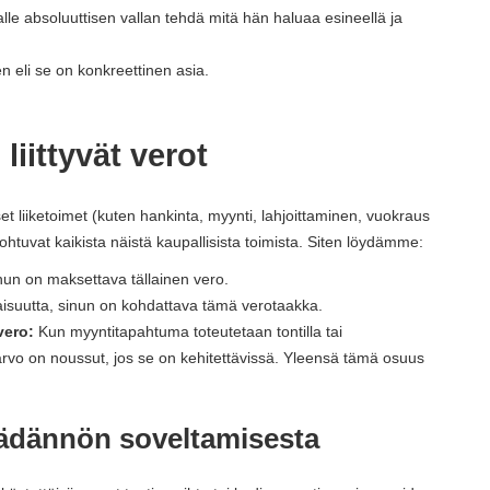
le absoluuttisen vallan tehdä mitä hän haluaa esineellä ja
en eli se on konkreettinen asia.
liittyvät verot
set liiketoimet (kuten hankinta, myynti, lahjoittaminen, vuokraus
 johtuvat kaikista näistä kaupallisista toimista. Siten löydämme:
inun on maksettava tällainen vero.
aisuutta, sinun on kohdattava tämä verotaakka.
vero:
Kun myyntitapahtuma toteutetaan tontilla tai
rvo on noussut, jos se on kehitettävissä. Yleensä tämä osuus
äädännön soveltamisesta