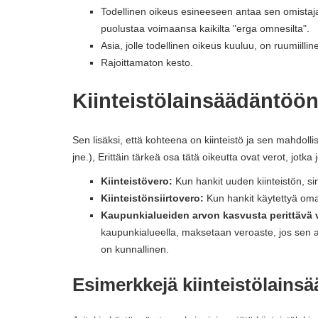
Todellinen oikeus esineeseen antaa sen omistajal
puolustaa voimaansa kaikilta "erga omnesilta".
Asia, jolle todellinen oikeus kuuluu, on ruumiillin
Rajoittamaton kesto.
Kiinteistölainsäädäntöön 
Sen lisäksi, että kohteena on kiinteistö ja sen mahdolli
jne.), Erittäin tärkeä osa tätä oikeutta ovat verot, jotka
Kiinteistövero:
Kun hankit uuden kiinteistön, s
Kiinteistönsiirtovero:
Kun hankit käytettyä om
Kaupunkialueiden arvon kasvusta perittävä 
kaupunkialueella, maksetaan veroaste, jos sen a
on kunnallinen.
Esimerkkejä kiinteistölains