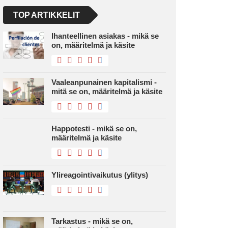
TOP ARTIKKELIT
Ihanteellinen asiakas - mikä se
on, määritelmä ja käsite
Vaaleanpunainen kapitalismi -
mitä se on, määritelmä ja käsite
Happotesti - mikä se on,
määritelmä ja käsite
Ylireagointivaikutus (ylitys)
Tarkastus - mikä se on,