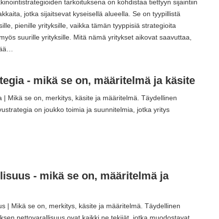
kinointistrategioiden tarkoituksena on kohdistaa tiettyyn sijaintiin
kkaita, jotka sijaitsevat kyseisellä alueella. Se on tyypillistä
ksille, pienille yrityksille, vaikka tämän tyyppisiä strategioita
yös suurille yrityksille. Mitä nämä yritykset aikovat saavuttaa,
isää…
egia - mikä se on, määritelmä ja käsite
 | Mikä se on, merkitys, käsite ja määritelmä. Täydellinen
strategia on joukko toimia ja suunnitelmia, jotka yritys
…
lisuus - mikä se on, määritelmä ja
us | Mikä se on, merkitys, käsite ja määritelmä. Täydellinen
ksen nettovarallisuus ovat kaikki ne tekijät, jotka muodostavat