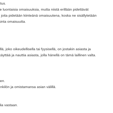
tus.
le luontaisia ​​omaisuuksia, mutta niistä erillään pidettävät
, joita pidetään kiinteänä omaisuutena, koska ne sisällytetään
tainta omaisuutta.
ä, joko oikeudellisella tai fyysisellä, on jostakin asiasta ja
ttää ja nauttia asiasta, jolla hänellä on tämä laillinen valta.
een.
nkilön ja omistamansa asian välillä.
ia vastaan.