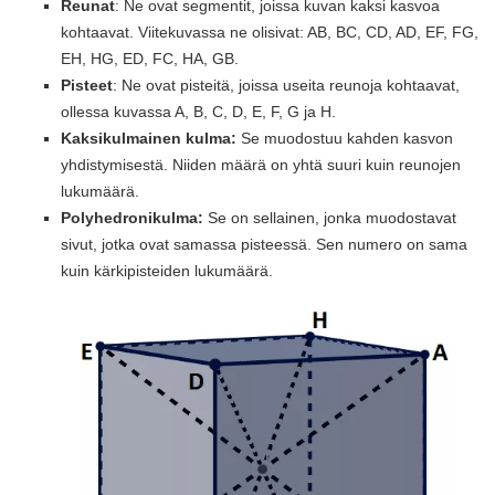
Reunat
: Ne ovat segmentit, joissa kuvan kaksi kasvoa
kohtaavat. Viitekuvassa ne olisivat: AB, BC, CD, AD, EF, FG,
EH, HG, ED, FC, HA, GB.
Pisteet
: Ne ovat pisteitä, joissa useita reunoja kohtaavat,
ollessa kuvassa A, B, C, D, E, F, G ja H.
Kaksikulmainen kulma:
Se muodostuu kahden kasvon
yhdistymisestä. Niiden määrä on yhtä suuri kuin reunojen
lukumäärä.
Polyhedronikulma:
Se on sellainen, jonka muodostavat
sivut, jotka ovat samassa pisteessä. Sen numero on sama
kuin kärkipisteiden lukumäärä.