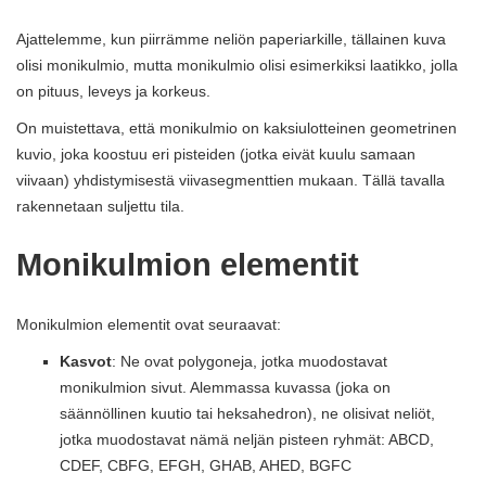
Ajattelemme, kun piirrämme neliön paperiarkille, tällainen kuva
olisi monikulmio, mutta monikulmio olisi esimerkiksi laatikko, jolla
on pituus, leveys ja korkeus.
On muistettava, että monikulmio on kaksiulotteinen geometrinen
kuvio, joka koostuu eri pisteiden (jotka eivät kuulu samaan
viivaan) yhdistymisestä viivasegmenttien mukaan. Tällä tavalla
rakennetaan suljettu tila.
Monikulmion elementit
Monikulmion elementit ovat seuraavat:
Kasvot
: Ne ovat polygoneja, jotka muodostavat
monikulmion sivut. Alemmassa kuvassa (joka on
säännöllinen kuutio tai heksahedron), ne olisivat neliöt,
jotka muodostavat nämä neljän pisteen ryhmät: ABCD,
CDEF, CBFG, EFGH, GHAB, AHED, BGFC