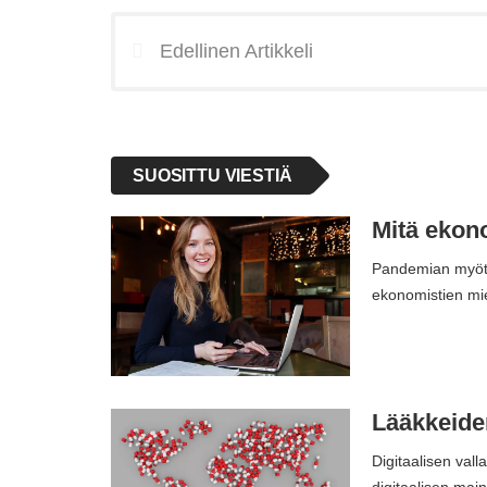
Edellinen Artikkeli
SUOSITTU VIESTIÄ
Mitä ekono
Pandemian myötä 
ekonomistien mie
Lääkkeide
Digitaalisen val
digitaalisen mai