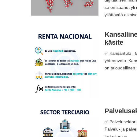
se on saanut yli 
yllättävää aikai
Kansalline
käsite
✅ Kansantulo | M
yhteenveto. Kans
on taloudellinen
Palvelusek
✅ Palvelusektori 
Palvelu- ja palve
tarkoitus on ...…