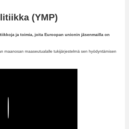
itiikka (YMP)
iikkoja ja toimia, joita Euroopan unionin jäsenmailla on
an maanosan maaseutualalle tukijärjestelmä sen hyödyntämisen
Play