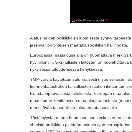
Ajatus näiden politiikkojen luomisesta syntyy tarpeesta 
jäsenvaltion yhteisen maatalouspolitiikan hallinnosta.
Euroopassa maatalousalalla on huomattava merkitys ko
hyvinvointiin. Siksi julkisten laitosten on huolehdittava 
nykyisessä taloudellisessa kehyksessä.
YMP-varoja käytetään satunnaisesti myös sellaisten odo
luonnonkatastrofien tai sellaisten tautien ilmaantumise
EU: sta riippuvaisesta laitoksesta: Euroopan maatalo
maaseudun kehittämisen maatalousrahastosta (maaseut
merkittävää taloudellista tukea maatalousalalle.
Tästä syystä, ottaen huomioon sen keskeisen roolin 
yhteistä politiikkaa pidetään unionin työn peruspilar
vuonna 1962, ja tavoitteet asetettiin jo EU: n muodo