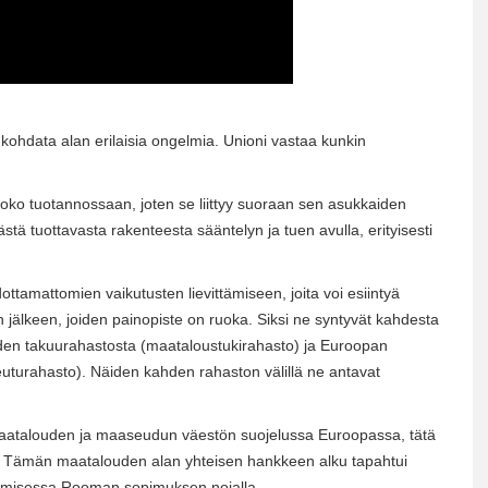
kohdata alan erilaisia ​​ongelmia. Unioni vastaa kunkin
ko tuotannossaan, joten se liittyy suoraan sen asukkaiden
tästä tuottavasta rakenteesta sääntelyn ja tuen avulla, erityisesti
ttamattomien vaikutusten lievittämiseen, joita voi esiintyä
n jälkeen, joiden painopiste on ruoka. Siksi ne syntyvät kahdesta
uden takuurahastosta (maataloustukirahasto) ja Euroopan
urahasto). Näiden kahden rahaston välillä ne antavat
maatalouden ja maaseudun väestön suojelussa Euroopassa, tätä
ina. Tämän maatalouden alan yhteisen hankkeen alku tapahtui
stamisessa Rooman sopimuksen nojalla.