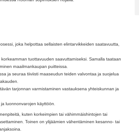
essi, joka helpottaa sellaisten elintarvikkeiden saatavuutta,
en korkeamman tuottavuuden saavuttamiseksi. Samalla taataan
taminen maailmankaupan puitteissa.
ssa ja seuraa tiiviisti maaseudun teiden valvontaa ja suojelua
vakauden.
riittävän tarjonnan varmistaminen vastauksena yhteiskunnan ja
 ja luonnonvarojen käyttöön.
imenpiteitä, kuten korkeimpien tai vähimmäishintojen tai
 asettaminen. Toinen on ylijäämien vähentäminen kesanno- tai
anjaksoina.