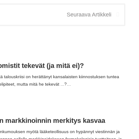
Seuraava Artikkeli
mistit tekevät (ja mitä ei)?
talouskriisi on herättänyt kansalaisten kiinnostuksen tuntea
lipiteet, mutta mitä he tekevät ...?…
n markkinoinnin merkitys kasvaa
lankumouksen myötä lääketeollisuus on hypännyt viestinnän ja
nonnan aallolle markkinoidakseen farmakologisia tuotteitaan, ja