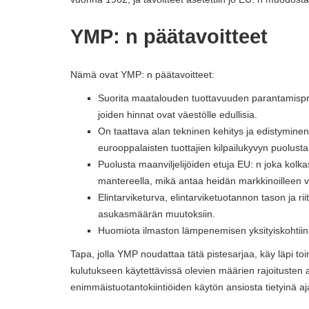
YMP: n päätavoitteet
Nämä ovat YMP: n päätavoitteet:
Suorita maatalouden tuottavuuden parantamispros
joiden hinnat ovat väestölle edullisia.
On taattava alan tekninen kehitys ja edistymin
eurooppalaisten tuottajien kilpailukyvyn puolus
Puolusta maanviljelijöiden etuja EU: n joka kolka
mantereella, mikä antaa heidän markkinoilleen 
Elintarviketurva, elintarviketuotannon tason ja 
asukasmäärän muutoksiin.
Huomiota ilmaston lämpenemisen yksityiskohtiin
Tapa, jolla YMP noudattaa tätä pistesarjaa, käy läpi to
kulutukseen käytettävissä olevien määrien rajoitusten
enimmäistuotantokiintiöiden käytön ansiosta tietyinä aj