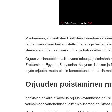
Myöhemmin, sotilaallisten konfliktien lisääntyessä al
tappamisen sijaan heiltä riistettiin vapaus ja heidät jät
yleensä suorittamaan vaikeimmat ja halveksittavimmat
Orjuus vakiinnutettiin hallitsevana talousjärjestelmänä
Erottuminen Egyptin, Babylonian, Assyrian, Kreikan j
myös orjuutta, mutta ei niin korostettua kuin edellä mai
Orjuuden poistaminen mo
Keskiajan pitkällä aikavälillä orjuus käytännössä hävi
voimakkaan vähenemisen jälkeen siirtomaa-asukkaat päätt