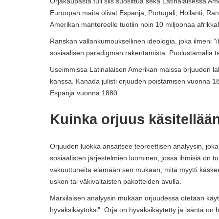
Orjakaupasta tuli siis suosittua sekä Latinalaisessa 
Euroopan maita olivat Espanja, Portugali, Hollanti, Ra
Amerikan mantereelle tuotiin noin 10 miljoonaa afrikkal
Ranskan vallankumouksellinen ideologia, joka ilmeni ”i
sosiaalisen paradigman rakentamista. Puolustamalla ta
Useimmissa Latinalaisen Amerikan maissa orjuuden lakk
kanssa. Kanada julisti orjuuden poistamisen vuonna 1
Espanja vuonna 1880.
Kuinka orjuus käsitellää
Orjuuden luokka ansaitsee teoreettisen analyysin, joka
sosiaalisten järjestelmien luominen, jossa ihmisiä on toi
vakuuttuneita elämään sen mukaan, mitä myytti käskee
uskon tai väkivaltaisten pakotteiden avulla.
Marxilaisen analyysin mukaan orjuudessa otetaan käyttö
hyväksikäytöksi". Orja on hyväksikäytetty ja isäntä on