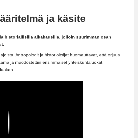
ääritelmä ja käsite
la historiallisilla aikakausilla, jolloin suurimman osan
t.
oista. Antropologit ja historioitsijat huomauttavat, että orjuus
lijäämä ja muodostettiin ensimmäiset yhteiskuntaluokat.
 luokan.
Play