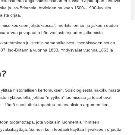
Amerikassa että anglosaksisessa Amerikassa. Orjakaupan johtavia
nska ja Iso-Britannia. Arvioiden mukaan 1500--1900-luvuilta
aista orjaa.
hmisoikeuksien julistuksessa”, merkitsi ennen ja jälkeen uuden
sa-arvoa ja vapautta hän vastusti orjuuden jatkumista.
auttaminen julistettiin samanaikaisesti itsenäisyyden sotien
807, Iso-Britannia vuonna 1833, Yhdysvallat vuonna 1863 ja
n?
 ylittää historiallisen kertomuksen. Sosiologisesta näkökulmasta
sten yläpuolella, johtuu "myyttien" luomisesta ja toiset ovat
. Tämä suostuttelu tapahtuu rationaalisten argumenttien,
ön tuotantotapa, jota voitaisiin luonnehtia "ihmisen
 hyväksikäyttäjä. Samoin kuin feodaali käyttää hyväkseen orjuutta