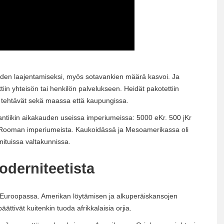
ueiden laajentamiseksi, myös sotavankien määrä kasvoi. Ja
ettiin yhteisön tai henkilön palvelukseen. Heidät pakotettiin
 tehtävät sekä maassa että kaupungissa.
 antiikin aikakauden useissa imperiumeissa: 5000 eKr. 500 jKr
a Rooman imperiumeista. Kaukoidässä ja Mesoamerikassa oli
nituissa valtakunnissa.
derniteetista
si Euroopassa. Amerikan löytämisen ja alkuperäiskansojen
ivät kuitenkin tuoda afrikkalaisia ​​orjia.