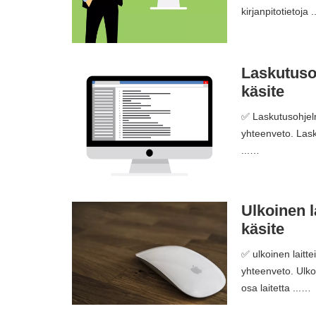
kirjanpitotietoja 
Laskutusoh
käsite
✅ Laskutusohjelm
yhteenveto. Lask
...…
Ulkoinen l
käsite
✅ ulkoinen laitte
yhteenveto. Ulkoi
osa laitetta ...…