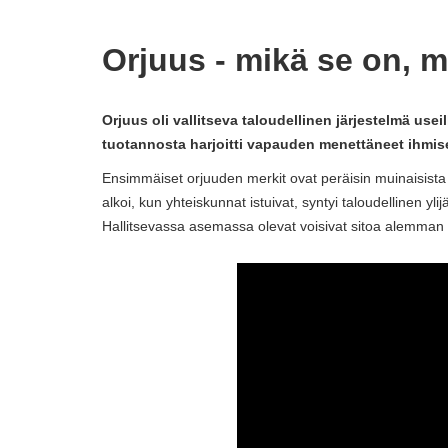
Orjuus - mikä se on, m
Orjuus oli vallitseva taloudellinen järjestelmä useil
tuotannosta harjoitti vapauden menettäneet ihmise
Ensimmäiset orjuuden merkit ovat peräisin muinaisista aj
alkoi, kun yhteiskunnat istuivat, syntyi taloudellinen y
Hallitsevassa asemassa olevat voisivat sitoa alemman