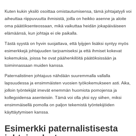
Kuten kukin yksilö osoittaa omistautumisensa, tämä johtajatyyli voi
aiheuttaa riippuvuutta ihmisistä, joilla on heikko asenne ja aloite
oma päätöksenteossaan, mikä vaikuttaa heidän jokapäiväiseen
elämäänsä, kun johtaja ei ole paikalla.
Tästä syystä on hyvin suojattava, että lyijyjen lisäksi syntyy myös
esimerkkejä johtajuuden tarjoamiseksi ja että ihmiset kokevat
kokemuksia, joissa he ovat päähenkilöitä päätöksissään ja
toiminnassaan muiden kanssa.
Paternalistinen johtajuus nähdään suuremmalla vallalla
lapsuudessa ja ensimmäisten vuosien työkokemukseen asti. Aika,
jolloin työntekijät imevät enemmän huomiota pomojensa ja
kollegoidensa asenteisiin. Tämä voi olla yksi syy siihen, miksi
ensimmäisellä pomolla on paljon tekemistä työntekijöiden
käyttäytymisen kanssa.
Esimerkki paternalistisesta