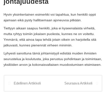
johtajuudesta
Hyvin yksinkertainen esimerkki voi tapahtua, kun henkilö oppii
ajamaan eikä pysty hallitsemaan ajoneuvoa pitkään.
Tiettyyn aikaan saapuu henkilö, joka ei kyseenalaista virheitä,
mutta ryhtyy toimiin jokaisen puolesta, kunnes ne on voitettu.
Ymmärrä, että ainoa tapa tehdä jotain oikein on harjoitella sitä
jatkuvasti, kunnes pienennät virheen minimiin.
Lyhyesti sanottuna tämä johtamistyyli edistää muiden ihmisten
seurustelua ja koulutusta, joka perustuu pohdintaan ja toimintaan,
yksilöiden arvon ja kokonaisvaltaisen muodostumisen etsimiseen.
Edellinen Artikkeli
Seuraava Artikkeli