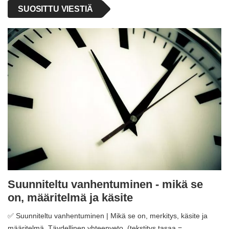
SUOSITTU VIESTIÄ
Suunniteltu vanhentuminen - mikä se
on, määritelmä ja käsite
✅ Suunniteltu vanhentuminen | Mikä se on, merkitys, käsite ja
määritelmä. Täydellinen yhteenveto. (tekstitys tasaa =…