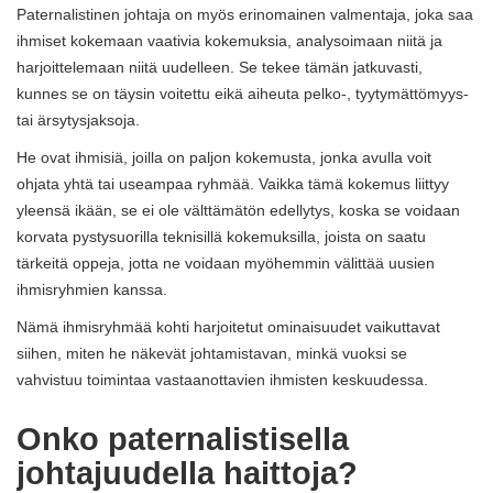
Paternalistinen johtaja on myös erinomainen valmentaja, joka saa
ihmiset kokemaan vaativia kokemuksia, analysoimaan niitä ja
harjoittelemaan niitä uudelleen. Se tekee tämän jatkuvasti,
kunnes se on täysin voitettu eikä aiheuta pelko-, tyytymättömyys-
tai ärsytysjaksoja.
He ovat ihmisiä, joilla on paljon kokemusta, jonka avulla voit
ohjata yhtä tai useampaa ryhmää. Vaikka tämä kokemus liittyy
yleensä ikään, se ei ole välttämätön edellytys, koska se voidaan
korvata pystysuorilla teknisillä kokemuksilla, joista on saatu
tärkeitä oppeja, jotta ne voidaan myöhemmin välittää uusien
ihmisryhmien kanssa.
Nämä ihmisryhmää kohti harjoitetut ominaisuudet vaikuttavat
siihen, miten he näkevät johtamistavan, minkä vuoksi se
vahvistuu toimintaa vastaanottavien ihmisten keskuudessa.
Onko paternalistisella
johtajuudella haittoja?