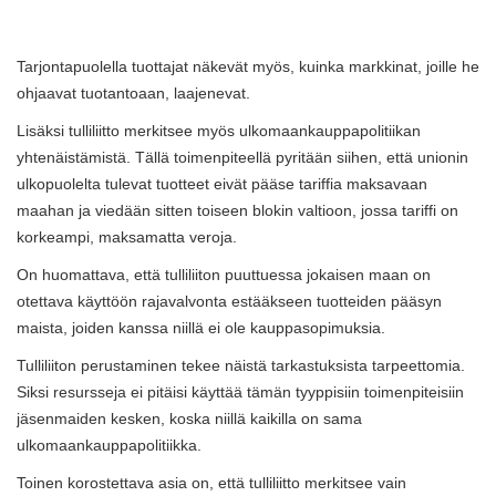
Tarjontapuolella tuottajat näkevät myös, kuinka markkinat, joille he
ohjaavat tuotantoaan, laajenevat.
Lisäksi tulliliitto merkitsee myös ulkomaankauppapolitiikan
yhtenäistämistä. Tällä toimenpiteellä pyritään siihen, että unionin
ulkopuolelta tulevat tuotteet eivät pääse tariffia maksavaan
maahan ja viedään sitten toiseen blokin valtioon, jossa tariffi on
korkeampi, maksamatta veroja.
On huomattava, että tulliliiton puuttuessa jokaisen maan on
otettava käyttöön rajavalvonta estääkseen tuotteiden pääsyn
maista, joiden kanssa niillä ei ole kauppasopimuksia.
Tulliliiton perustaminen tekee näistä tarkastuksista tarpeettomia.
Siksi resursseja ei pitäisi käyttää tämän tyyppisiin toimenpiteisiin
jäsenmaiden kesken, koska niillä kaikilla on sama
ulkomaankauppapolitiikka.
Toinen korostettava asia on, että tulliliitto merkitsee vain