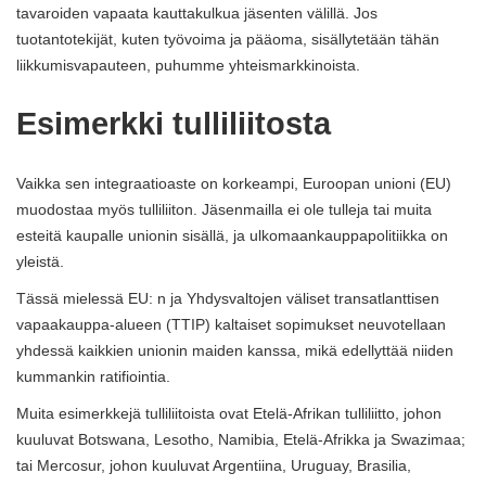
tavaroiden vapaata kauttakulkua jäsenten välillä. Jos
tuotantotekijät, kuten työvoima ja pääoma, sisällytetään tähän
liikkumisvapauteen, puhumme yhteismarkkinoista.
Esimerkki tulliliitosta
Vaikka sen integraatioaste on korkeampi, Euroopan unioni (EU)
muodostaa myös tulliliiton. Jäsenmailla ei ole tulleja tai muita
esteitä kaupalle unionin sisällä, ja ulkomaankauppapolitiikka on
yleistä.
Tässä mielessä EU: n ja Yhdysvaltojen väliset transatlanttisen
vapaakauppa-alueen (TTIP) kaltaiset sopimukset neuvotellaan
yhdessä kaikkien unionin maiden kanssa, mikä edellyttää niiden
kummankin ratifiointia.
Muita esimerkkejä tulliliitoista ovat Etelä-Afrikan tulliliitto, johon
kuuluvat Botswana, Lesotho, Namibia, Etelä-Afrikka ja Swazimaa;
tai Mercosur, johon kuuluvat Argentiina, Uruguay, Brasilia,