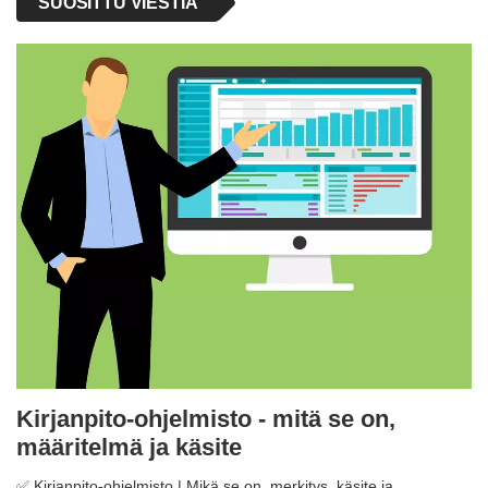
SUOSITTU VIESTIÄ
Kirjanpito-ohjelmisto - mitä se on,
määritelmä ja käsite
✅ Kirjanpito-ohjelmisto | Mikä se on, merkitys, käsite ja