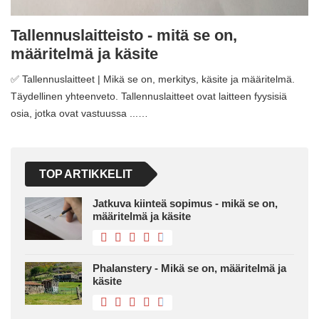
Tallennuslaitteisto - mitä se on,
määritelmä ja käsite
✅ Tallennuslaitteet | Mikä se on, merkitys, käsite ja määritelmä.
Täydellinen yhteenveto. Tallennuslaitteet ovat laitteen fyysisiä
osia, jotka ovat vastuussa ...…
TOP ARTIKKELIT
Jatkuva kiinteä sopimus - mikä se on,
määritelmä ja käsite
Phalanstery - Mikä se on, määritelmä ja
käsite