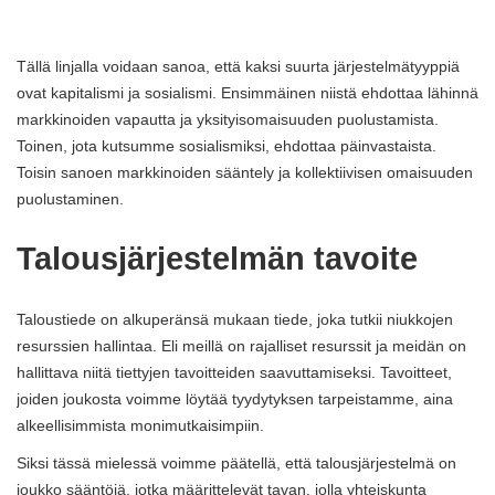
Tällä linjalla voidaan sanoa, että kaksi suurta järjestelmätyyppiä
ovat kapitalismi ja sosialismi. Ensimmäinen niistä ehdottaa lähinnä
markkinoiden vapautta ja yksityisomaisuuden puolustamista.
Toinen, jota kutsumme sosialismiksi, ehdottaa päinvastaista.
Toisin sanoen markkinoiden sääntely ja kollektiivisen omaisuuden
puolustaminen.
Talousjärjestelmän tavoite
Taloustiede on alkuperänsä mukaan tiede, joka tutkii niukkojen
resurssien hallintaa. Eli meillä on rajalliset resurssit ja meidän on
hallittava niitä tiettyjen tavoitteiden saavuttamiseksi. Tavoitteet,
joiden joukosta voimme löytää tyydytyksen tarpeistamme, aina
alkeellisimmista monimutkaisimpiin.
Siksi tässä mielessä voimme päätellä, että talousjärjestelmä on
joukko sääntöjä, jotka määrittelevät tavan, jolla yhteiskunta