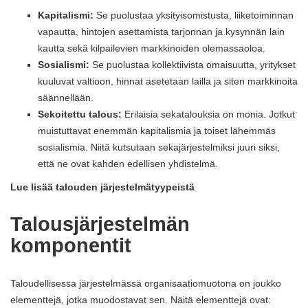
Kapitalismi:
Se puolustaa yksityisomistusta, liiketoiminnan
vapautta, hintojen asettamista tarjonnan ja kysynnän lain
kautta sekä kilpailevien markkinoiden olemassaoloa.
Sosialismi:
Se puolustaa kollektiivista omaisuutta, yritykset
kuuluvat valtioon, hinnat asetetaan lailla ja siten markkinoita
säännellään.
Sekoitettu talous:
Erilaisia ​​sekatalouksia on monia. Jotkut
muistuttavat enemmän kapitalismia ja toiset lähemmäs
sosialismia. Niitä kutsutaan sekajärjestelmiksi juuri siksi,
että ne ovat kahden edellisen yhdistelmä.
Lue lisää talouden järjestelmätyypeistä
Talousjärjestelmän
komponentit
Taloudellisessa järjestelmässä organisaatiomuotona on joukko
elementtejä, jotka muodostavat sen. Näitä elementtejä ovat: