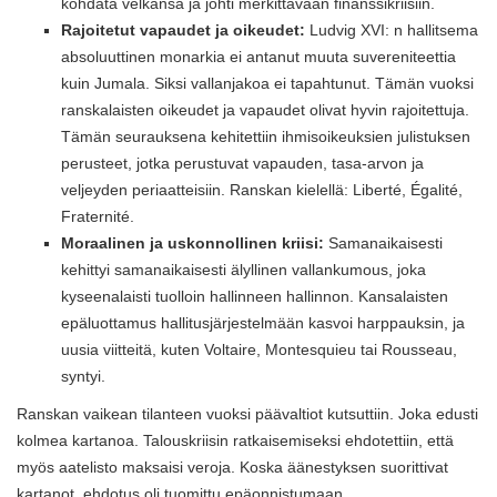
kohdata velkansa ja johti merkittävään finanssikriisiin.
Rajoitetut vapaudet ja oikeudet:
Ludvig XVI: n hallitsema
absoluuttinen monarkia ei antanut muuta suvereniteettia
kuin Jumala. Siksi vallanjakoa ei tapahtunut. Tämän vuoksi
ranskalaisten oikeudet ja vapaudet olivat hyvin rajoitettuja.
Tämän seurauksena kehitettiin ihmisoikeuksien julistuksen
perusteet, jotka perustuvat vapauden, tasa-arvon ja
veljeyden periaatteisiin. Ranskan kielellä: Liberté, Égalité,
Fraternité.
Moraalinen ja uskonnollinen kriisi:
Samanaikaisesti
kehittyi samanaikaisesti älyllinen vallankumous, joka
kyseenalaisti tuolloin hallinneen hallinnon. Kansalaisten
epäluottamus hallitusjärjestelmään kasvoi harppauksin, ja
uusia viitteitä, kuten Voltaire, Montesquieu tai Rousseau,
syntyi.
Ranskan vaikean tilanteen vuoksi päävaltiot kutsuttiin. Joka edusti
kolmea kartanoa. Talouskriisin ratkaisemiseksi ehdotettiin, että
myös aatelisto maksaisi veroja. Koska äänestyksen suorittivat
kartanot, ehdotus oli tuomittu epäonnistumaan.