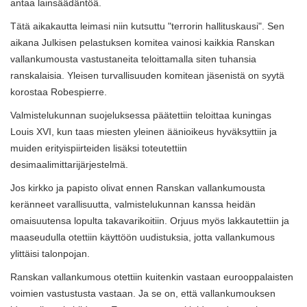
antaa lainsäädäntöä.
Tätä aikakautta leimasi niin kutsuttu "terrorin hallituskausi". Sen
aikana Julkisen pelastuksen komitea vainosi kaikkia Ranskan
vallankumousta vastustaneita teloittamalla siten tuhansia
ranskalaisia. Yleisen turvallisuuden komitean jäsenistä on syytä
korostaa Robespierre.
Valmistelukunnan suojeluksessa päätettiin teloittaa kuningas
Louis XVI, kun taas miesten yleinen äänioikeus hyväksyttiin ja
muiden erityispiirteiden lisäksi toteutettiin
desimaalimittarijärjestelmä.
Jos kirkko ja papisto olivat ennen Ranskan vallankumousta
keränneet varallisuutta, valmistelukunnan kanssa heidän
omaisuutensa lopulta takavarikoitiin. Orjuus myös lakkautettiin ja
maaseudulla otettiin käyttöön uudistuksia, jotta vallankumous
ylittäisi talonpojan.
Ranskan vallankumous otettiin kuitenkin vastaan ​​eurooppalaisten
voimien vastustusta vastaan. Ja se on, että vallankumouksen