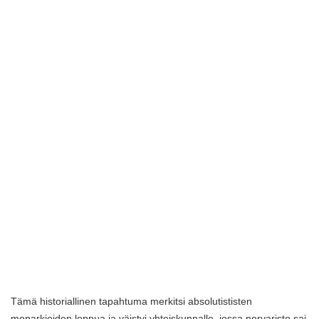
Tämä historiallinen tapahtuma merkitsi absolutististen
monarkioiden loppua ja väistyi yhteiskunnalle, jossa porvaristo sai