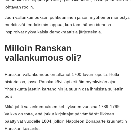
johtavan roolin.
Juuri vallankumouksen puhkeaminen ja sen myöhempi menestys
merkitsivät feodalismin loppua, kun taas hänen ideansa
inspiroivat nykyaikaisia ​​demokraattisia järjestelmiä.
Milloin Ranskan
vallankumous oli?
Ranskan vallankumous on alkanut 1700-luvun lopulla. Hetki
historiassa, jossa Ranska kävi läpi erittäin myrskyisän ajan.
Yhteiskunta jaettiin kartanoihin ja suurin osa ihmisistä suljettiin
pois.
Mikä johti vallankumouksen kehitykseen vuosina 1789-1799.
Vaikka on totta, että jotkut kirjoittajat päivämäärät liikkeen
päättyivät vuodelle 1804, jolloin Napoleon Bonaparte kruunattiin
Ranskan keisariksi.