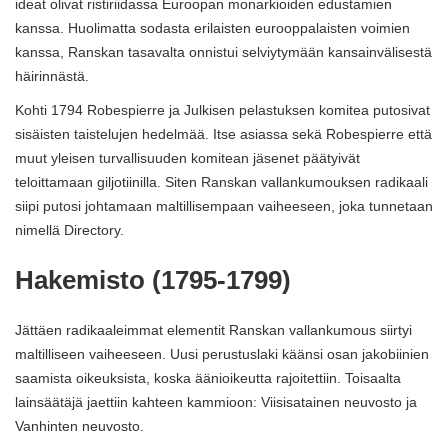
ideat olivat ristiriidassa Euroopan monarkioiden edustamien
kanssa. Huolimatta sodasta erilaisten eurooppalaisten voimien
kanssa, Ranskan tasavalta onnistui selviytymään kansainvälisestä
häirinnästä.
Kohti 1794 Robespierre ja Julkisen pelastuksen komitea putosivat
sisäisten taistelujen hedelmää. Itse asiassa sekä Robespierre että
muut yleisen turvallisuuden komitean jäsenet päätyivät
teloittamaan giljotiinilla. Siten Ranskan vallankumouksen radikaali
siipi putosi johtamaan maltillisempaan vaiheeseen, joka tunnetaan
nimellä Directory.
Hakemisto (1795-1799)
Jättäen radikaaleimmat elementit Ranskan vallankumous siirtyi
maltilliseen vaiheeseen. Uusi perustuslaki käänsi osan jakobiinien
saamista oikeuksista, koska äänioikeutta rajoitettiin. Toisaalta
lainsäätäjä jaettiin kahteen kammioon: Viisisatainen neuvosto ja
Vanhinten neuvosto.