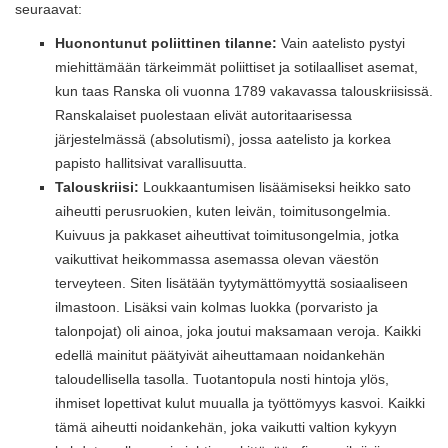
seuraavat:
Huonontunut poliittinen tilanne:
Vain aatelisto pystyi
miehittämään tärkeimmät poliittiset ja sotilaalliset asemat,
kun taas Ranska oli vuonna 1789 vakavassa talouskriisissä.
Ranskalaiset puolestaan ​​elivät autoritaarisessa
järjestelmässä (absolutismi), jossa aatelisto ja korkea
papisto hallitsivat varallisuutta.
Talouskriisi:
Loukkaantumisen lisäämiseksi heikko sato
aiheutti perusruokien, kuten leivän, toimitusongelmia.
Kuivuus ja pakkaset aiheuttivat toimitusongelmia, jotka
vaikuttivat heikommassa asemassa olevan väestön
terveyteen. Siten lisätään tyytymättömyyttä sosiaaliseen
ilmastoon. Lisäksi vain kolmas luokka (porvaristo ja
talonpojat) oli ainoa, joka joutui maksamaan veroja. Kaikki
edellä mainitut päätyivät aiheuttamaan noidankehän
taloudellisella tasolla. Tuotantopula nosti hintoja ylös,
ihmiset lopettivat kulut muualla ja työttömyys kasvoi. Kaikki
tämä aiheutti noidankehän, joka vaikutti valtion kykyyn