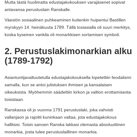
Mutta tästä huolimatta edustajakokouksen varajäsenet sopivat
antavansa perustuslain Ranskalle.
Väestön sosiaalinen puhkeaminen kuitenkin huipentui Bastillen
myrskyyn 14. heinäkuuta 1789. Tällä tosiasialla oli suuri merkitys,
koska kyseinen vankila oli monarkkisen sortamisen symboli.
2. Perustuslakimonarkian alku
(1789-1792)
Asiantuntijavaltuutetulla edustajakokouksella lopetettiin feodalismi
samalla, kun se antoi julistuksen ihmisen ja kansalaisen
oikeuksista. Myöhemmin säädettiin kirkon ja valtion erottamisesta
toisistaan.
Ranskassa oli jo vuonna 1791 perustuslaki, joka vahvisti
vallanjaon ja rajoitti kuninkaan valtaa, jota edustajakokous
hallitsisi. Toisin sanoen Ranska lakkasi olemasta absoluuttinen
monarkia, josta tulee perustuslaillinen monarkia.