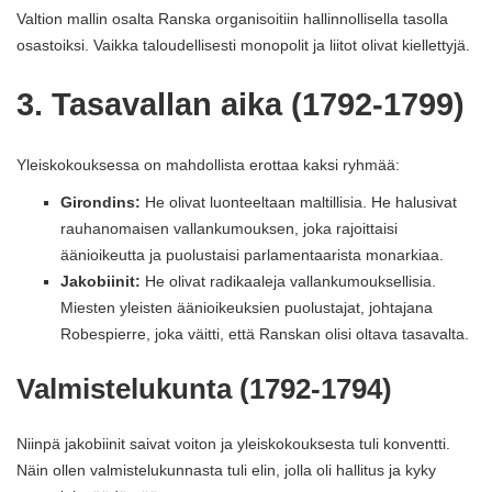
Valtion mallin osalta Ranska organisoitiin hallinnollisella tasolla
osastoiksi. Vaikka taloudellisesti monopolit ja liitot olivat kiellettyjä.
3. Tasavallan aika (1792-1799)
Yleiskokouksessa on mahdollista erottaa kaksi ryhmää:
Girondins:
He olivat luonteeltaan maltillisia. He halusivat
rauhanomaisen vallankumouksen, joka rajoittaisi
äänioikeutta ja puolustaisi parlamentaarista monarkiaa.
Jakobiinit:
He olivat radikaaleja vallankumouksellisia.
Miesten yleisten äänioikeuksien puolustajat, johtajana
Robespierre, joka väitti, että Ranskan olisi oltava tasavalta.
Valmistelukunta (1792-1794)
Niinpä jakobiinit saivat voiton ja yleiskokouksesta tuli konventti.
Näin ollen valmistelukunnasta tuli elin, jolla oli hallitus ja kyky