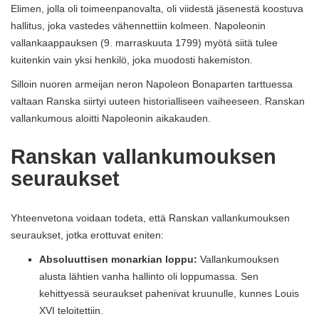
Elimen, jolla oli toimeenpanovalta, oli viidestä jäsenestä koostuva
hallitus, joka vastedes vähennettiin kolmeen. Napoleonin
vallankaappauksen (9. marraskuuta 1799) myötä siitä tulee
kuitenkin vain yksi henkilö, joka muodosti hakemiston.
Silloin nuoren armeijan neron Napoleon Bonaparten tarttuessa
valtaan Ranska siirtyi uuteen historialliseen vaiheeseen. Ranskan
vallankumous aloitti Napoleonin aikakauden.
Ranskan vallankumouksen
seuraukset
Yhteenvetona voidaan todeta, että Ranskan vallankumouksen
seuraukset, jotka erottuvat eniten:
Absoluuttisen monarkian loppu:
Vallankumouksen
alusta lähtien vanha hallinto oli loppumassa. Sen
kehittyessä seuraukset pahenivat kruunulle, kunnes Louis
XVI teloitettiin.