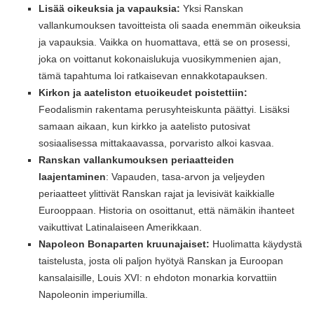
Lisää oikeuksia ja vapauksia:
Yksi Ranskan
vallankumouksen tavoitteista oli saada enemmän oikeuksia
ja vapauksia. Vaikka on huomattava, että se on prosessi,
joka on voittanut kokonaislukuja vuosikymmenien ajan,
tämä tapahtuma loi ratkaisevan ennakkotapauksen.
Kirkon ja aateliston etuoikeudet poistettiin:
Feodalismin rakentama perusyhteiskunta päättyi. Lisäksi
samaan aikaan, kun kirkko ja aatelisto putosivat
sosiaalisessa mittakaavassa, porvaristo alkoi kasvaa.
Ranskan vallankumouksen periaatteiden
laajentaminen
: Vapauden, tasa-arvon ja veljeyden
periaatteet ylittivät Ranskan rajat ja levisivät kaikkialle
Eurooppaan. Historia on osoittanut, että nämäkin ihanteet
vaikuttivat Latinalaiseen Amerikkaan.
Napoleon Bonaparten kruunajaiset:
Huolimatta käydystä
taistelusta, josta oli paljon hyötyä Ranskan ja Euroopan
kansalaisille, Louis XVI: n ehdoton monarkia korvattiin
Napoleonin imperiumilla.