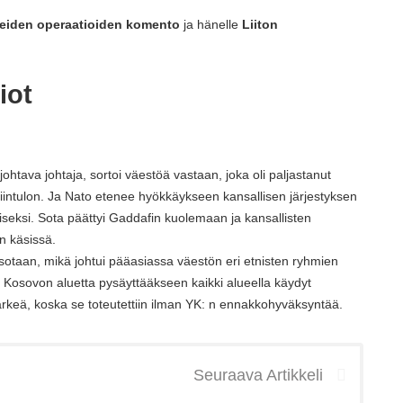
neiden operaatioiden komento
ja hänelle
Liiton
iot
ohtava johtaja, sortoi väestöä vastaan, joka oli paljastanut
iintulon. Ja Nato etenee hyökkäykseen kansallisen järjestyksen
iseksi. Sota päättyi Gaddafin kuolemaan ja kansallisten
n käsissä.
sotaan, mikä johtui pääasiassa väestön eri etnisten ryhmien
i Kosovon aluetta pysäyttääkseen kaikki alueella käydyt
n tärkeä, koska se toteutettiin ilman YK: n ennakkohyväksyntää.
Seuraava Artikkeli