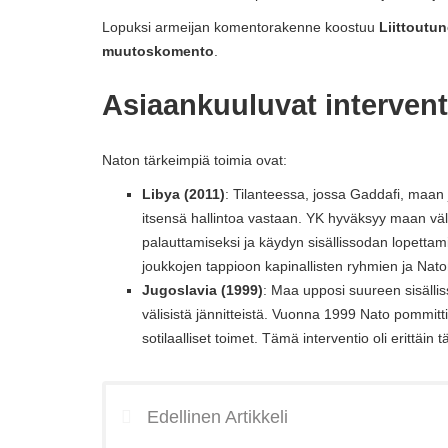
Lopuksi armeijan komentorakenne koostuu
Liittoutu
muutoskomento
.
Asiaankuuluvat intervent
Naton tärkeimpiä toimia ovat:
Libya (2011)
: Tilanteessa, jossa Gaddafi, maan j
itsensä hallintoa vastaan. YK hyväksyy maan väl
palauttamiseksi ja käydyn sisällissodan lopettam
joukkojen tappioon kapinallisten ryhmien ja Nato
Jugoslavia (1999)
: Maa upposi suureen sisällis
välisistä jännitteistä. Vuonna 1999 Nato pommitt
sotilaalliset toimet. Tämä interventio oli erittäi
Edellinen Artikkeli