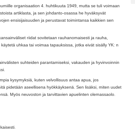
uumiille organisaation 4. huhtikuuta 1949, mutta se tuli voimaan
toista artiklasta, ja sen johdanto-osassa he hyväksyvät
ojen ensisijaisuuden ja perustavat toimintansa kaikkien sen
 kansainväliset riidat sovitetaan rauhanomaisesti ja rauha,
i käytetä uhkaa tai voimaa tapauksissa, jotka eivät sisälly YK: n
ainvälisten suhteiden parantamiseksi, vakauden ja hyvinvoinnin
si.
mpia kysymyksiä, kuten velvollisuus antaa apua, jos
a mitä pidetään aseellisena hyökkäyksenä. Sen lisäksi, miten uudet
yytensä. Myös neuvoston ja tarvittavien apuelinten olemassaolo.
kaisesti.