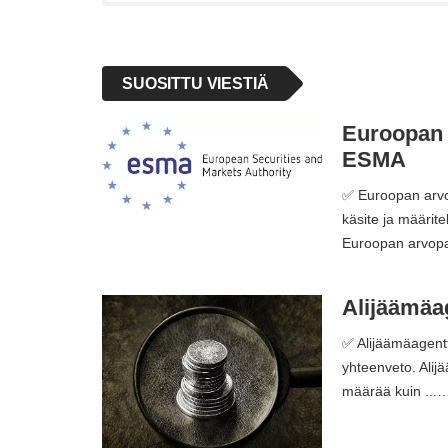
SUOSITTU VIESTIÄ
Euroopan 
ESMA
✅ Euroopan arvo
käsite ja määri
Euroopan arvopa
Alijäämäag
✅ Alijäämäagentt
yhteenveto. Alij
määrää kuin ...