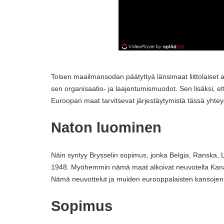
Toisen maailmansodan päätyttyä länsimaat liittolaiset alk
sen organisaatio- ja laajentumismuodot. Sen lisäksi, et
Euroopan maat tarvitsevat järjestäytymistä tässä yhte
Naton luominen
Näin syntyy Brysselin sopimus, jonka Belgia, Ranska, L
1948. Myöhemmin nämä maat alkoivat neuvotella Kanada
Nämä neuvottelut ja muiden eurooppalaisten kansojen li
Sopimus