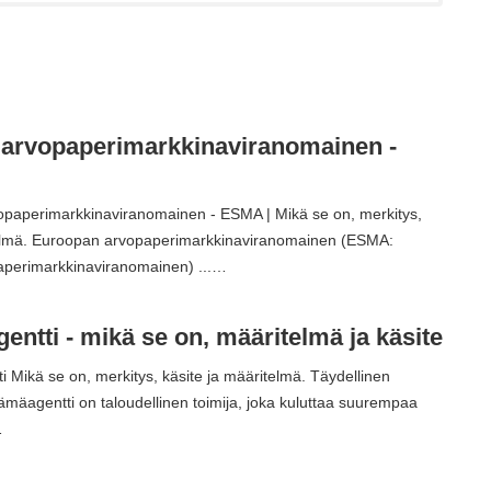
arvopaperimarkkinaviranomainen -
paperimarkkinaviranomainen - ESMA | Mikä se on, merkitys,
telmä. Euroopan arvopaperimarkkinaviranomainen (ESMA:
perimarkkinaviranomainen) ...…
entti - mikä se on, määritelmä ja käsite
i Mikä se on, merkitys, käsite ja määritelmä. Täydellinen
äämäagentti on taloudellinen toimija, joka kuluttaa suurempaa
…