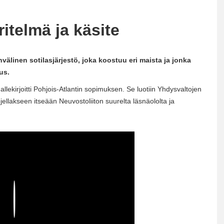
itelmä ja käsite
välinen sotilasjärjestö, joka koostuu eri maista ja jonka
us.
lekirjoitti Pohjois-Atlantin sopimuksen. Se luotiin Yhdysvaltojen
ellakseen itseään Neuvostoliiton suurelta läsnäololta ja
Play