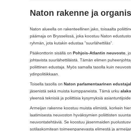
Naton rakenne ja organis
Naton alueella on rakenteellinen jako, toisaalta poliitti
päämaja on Brysselissä, joka koostuu Naton edustust
ryhmän, jota kutakin edustaa ”suurlähettiläs”.
Pääkonttorin sisällä on
Pohjois-Atlantin neuvosto
, j
johtavista suurlähettiläistä. Tämän elimen puheenjohta
poliittinen edustaja. Myös samalla tasolla kuin neuvos
ydinpolitiikkaan.
Toisella tasolla on
Naton parlamentaarinen edustaj
jäsenistä sekä muista kumppaneista. Tämä urku
alako
yleensä teknisiä ja poliittisia kysymyksiä asiantuntijoid
Armeijan rakenne koostuu muista elimistä, korkein hie
laatimisesta neuvoston hyväksymien poliittisten suuntavi
neuvontatehtäviä. Se koostuu jäsenmaiden puolustusvoim
sotilaskomitean toimeenpanevasta elimestä ja armeij