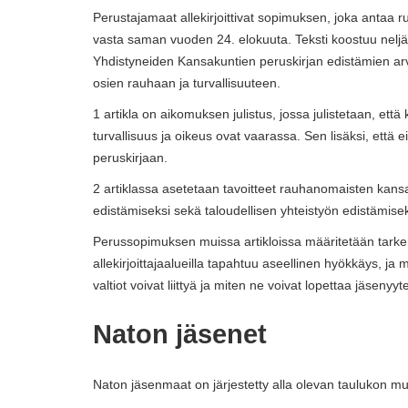
Perustajamaat allekirjoittivat sopimuksen, joka antaa r
vasta saman vuoden 24. elokuuta. Teksti koostuu neljäs
Yhdistyneiden Kansakuntien peruskirjan edistämien arv
osien rauhaan ja turvallisuuteen.
1 artikla on aikomuksen julistus, jossa julistetaan, että
turvallisuus ja oikeus ovat vaarassa. Sen lisäksi, että e
peruskirjaan.
2 artiklassa asetetaan tavoitteet rauhanomaisten kans
edistämiseksi sekä taloudellisen yhteistyön edistämisek
Perussopimuksen muissa artikloissa määritetään tarke
allekirjoittajaalueilla tapahtuu aseellinen hyökkäys, j
valtiot voivat liittyä ja miten ne voivat lopettaa jäsen
Naton jäsenet
Naton jäsenmaat on järjestetty alla olevan taulukon mu