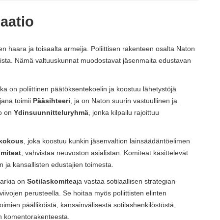
aatio
nen haara ja toisaalta armeija. Poliittisen rakenteen osalta Naton
oista. Nämä valtuuskunnat muodostavat jäsenmaita edustavan
oka on poliittinen päätöksentekoelin ja koostuu lähetystöjä
jana toimii
Pääsihteeri
, ja on Naton suurin vastuullinen ja
to on
Ydinsuunnitteluryhmä
, jonka kilpailu rajoittuu
akokous
, joka koostuu kunkin jäsenvaltion lainsäädäntöelimen
miteat
, vahvistaa neuvoston asialistan. Komiteat käsittelevät
en ja kansallisten edustajien toimesta.
rarkia on
Sotilaskomitea
ja vastaa sotilaallisen strategian
ivojen perusteella. Se hoitaa myös poliittisten elinten
ien päälliköistä, kansainvälisestä sotilashenkilöstöstä,
an komentorakenteesta.