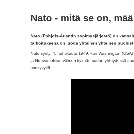
Nato - mitä se on, määr
Nato (Pohjois-Atlantin sopimusjärjestö) on kansain
tarkoituksena on luoda yhteinen yhteinen puolust
Nato syntyi 4. huhtikuuta 1949, kun Washington (USA) al
ja Neuvostoliiton välisen kylmän sodan yhteydessä suoj
asekyvyltä.