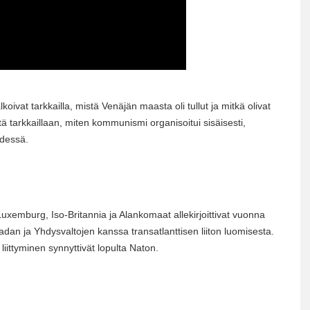
oivat tarkkailla, mistä Venäjän maasta oli tullut ja mitkä olivat
tä tarkkaillaan, miten kommunismi organisoitui sisäisesti,
ydessä.
uxemburg, Iso-Britannia ja Alankomaat allekirjoittivat vuonna
n ja Yhdysvaltojen kanssa transatlanttisen liiton luomisesta.
ittyminen synnyttivät lopulta Naton.