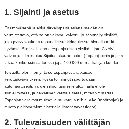
1. Sijainti ja asetus
Ensimmäisenä ja ehkä tärkeimpänä asiana meidän on
varmistettava, että se on vakava, valvottu ja säännelty yksikkö,
joka pysyy kaukana taloudellisista kiringuitoista hinnalla millä
hyvänsä. Siksi valitsimme espanjalaisen yksikön, jota CNMV
valvoo ja joka kuuluu Sijoitustakuurahaston (Fogain) piiriin ja joka
takaa konkurssin sattuessa jopa 100 000 euroa haltijaa kohden.
Toisaalta oleminen yhteisö Espanjassa ratkaisee
verotuskysymyksen, koska toiminnot raportoidaan
automaattisesti, varojen ilmoittamiselle ulkomailla ei ole
lisävelvoitteita, ja paikallinen välittäjä tietää, miten ymmärtää
Espanjan verovaatimukset ja mukautua niihin. aika (määräajat) ja
muoto (valtiovarainministeriölle ilmoitettavat tiedot).
2. Tulevaisuuden välittäjän