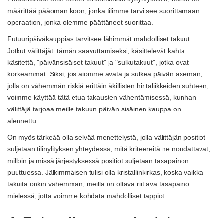
määrittää pääoman koon, jonka tilimme tarvitsee suorittamaan
operaation, jonka olemme päättäneet suorittaa.
Futuuripäiväkauppias tarvitsee lähimmät mahdolliset takuut.
Jotkut välittäjät, tämän saavuttamiseksi, käsittelevät kahta
käsitettä, "päivänsisäiset takuut" ja "sulkutakuut", jotka ovat
korkeammat. Siksi, jos aiomme avata ja sulkea päivän aseman,
jolla on vähemmän riskiä erittäin äkillisten hintaliikkeiden suhteen,
voimme käyttää tätä etua takausten vähentämisessä, kunhan
välittäjä tarjoaa meille takuun päivän sisäinen kauppa on
alennettu.
On myös tärkeää olla selvää menettelystä, jolla välittäjän positiot
suljetaan tilinylityksen yhteydessä, mitä kriteereitä ne noudattavat,
milloin ja missä järjestyksessä positiot suljetaan tasapainon
puuttuessa. Jälkimmäisen tulisi olla kristallinkirkas, koska vaikka
takuita onkin vähemmän, meillä on oltava riittävä tasapaino
mielessä, jotta voimme kohdata mahdolliset tappiot.