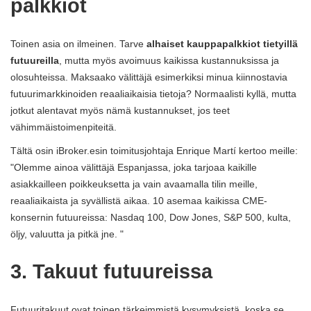
palkkiot
Toinen asia on ilmeinen. Tarve
alhaiset kauppapalkkiot tietyillä
futuureilla
, mutta myös avoimuus kaikissa kustannuksissa ja
olosuhteissa. Maksaako välittäjä esimerkiksi minua kiinnostavia
futuurimarkkinoiden reaaliaikaisia ​​tietoja? Normaalisti kyllä, mutta
jotkut alentavat myös nämä kustannukset, jos teet
vähimmäistoimenpiteitä.
Tältä osin iBroker.esin toimitusjohtaja Enrique Martí kertoo meille:
"Olemme ainoa välittäjä Espanjassa, joka tarjoaa kaikille
asiakkailleen poikkeuksetta ja vain avaamalla tilin meille,
reaaliaikaista ja syvällistä aikaa. 10 asemaa kaikissa CME-
konsernin futuureissa: Nasdaq 100, Dow Jones, S&P 500, kulta,
öljy, valuutta ja pitkä jne. "
3. Takuut futuureissa
Futuuritakuut ovat toinen tärkeimmistä kysymyksistä, koska se