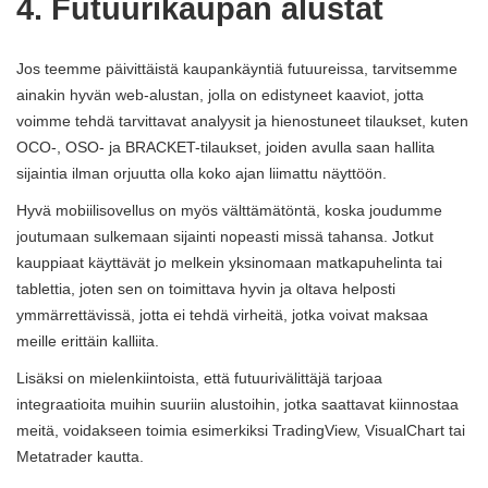
4. Futuurikaupan alustat
Jos teemme päivittäistä kaupankäyntiä futuureissa, tarvitsemme
ainakin hyvän web-alustan, jolla on edistyneet kaaviot, jotta
voimme tehdä tarvittavat analyysit ja hienostuneet tilaukset, kuten
OCO-, OSO- ja BRACKET-tilaukset, joiden avulla saan hallita
sijaintia ilman orjuutta olla koko ajan liimattu näyttöön.
Hyvä mobiilisovellus on myös välttämätöntä, koska joudumme
joutumaan sulkemaan sijainti nopeasti missä tahansa. Jotkut
kauppiaat käyttävät jo melkein yksinomaan matkapuhelinta tai
tablettia, joten sen on toimittava hyvin ja oltava helposti
ymmärrettävissä, jotta ei tehdä virheitä, jotka voivat maksaa
meille erittäin kalliita.
Lisäksi on mielenkiintoista, että futuurivälittäjä tarjoaa
integraatioita muihin suuriin alustoihin, jotka saattavat kiinnostaa
meitä, voidakseen toimia esimerkiksi TradingView, VisualChart tai
Metatrader kautta.