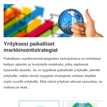
Yrityksesi paikalliset
markkinointistrategiat
Paikallisten markkinointistrategioiden tarkoituksena on kohdistaa
tiettyyn sijaintiin ja houkutella asiakkaita, jotka sijaitsevat
kyseisellä alueella. Se on tyypillistä paikallisille yrityksille, pienille
yrityksille, vaikka tämän tyyppisiä strategioita voidaan käyttää
myös suurille yrityksille. Mitä nämä yritykset aikovat saavuttaa, on
soittaaLue lisää…