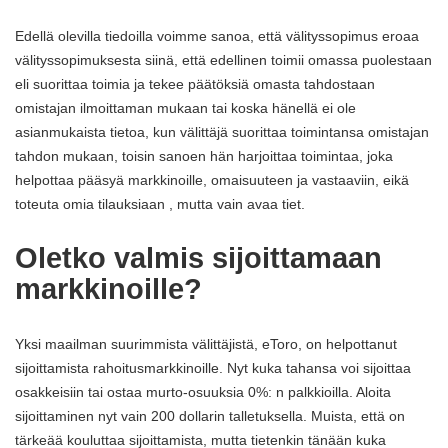
Edellä olevilla tiedoilla voimme sanoa, että välityssopimus eroaa
välityssopimuksesta siinä, että edellinen toimii omassa puolestaan
​​eli suorittaa toimia ja tekee päätöksiä omasta tahdostaan ​​
omistajan ilmoittaman mukaan tai koska hänellä ei ole
asianmukaista tietoa, kun välittäjä suorittaa toimintansa omistajan
tahdon mukaan, toisin sanoen hän harjoittaa toimintaa, joka
helpottaa pääsyä markkinoille, omaisuuteen ja vastaaviin, eikä
toteuta omia tilauksiaan , mutta vain avaa tiet.
Oletko valmis sijoittamaan
markkinoille?
Yksi maailman suurimmista välittäjistä, eToro, on helpottanut
sijoittamista rahoitusmarkkinoille. Nyt kuka tahansa voi sijoittaa
osakkeisiin tai ostaa murto-osuuksia 0%: n palkkioilla. Aloita
sijoittaminen nyt vain 200 dollarin talletuksella. Muista, että on
tärkeää kouluttaa sijoittamista, mutta tietenkin tänään kuka