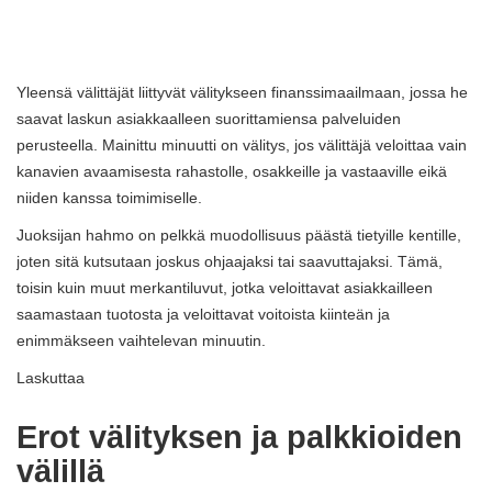
Yleensä välittäjät liittyvät välitykseen finanssimaailmaan, jossa he
saavat laskun asiakkaalleen suorittamiensa palveluiden
perusteella. Mainittu minuutti on välitys, jos välittäjä veloittaa vain
kanavien avaamisesta rahastolle, osakkeille ja vastaaville eikä
niiden kanssa toimimiselle.
Juoksijan hahmo on pelkkä muodollisuus päästä tietyille kentille,
joten sitä kutsutaan joskus ohjaajaksi tai saavuttajaksi. Tämä,
toisin kuin muut merkantiluvut, jotka veloittavat asiakkailleen
saamastaan ​​tuotosta ja veloittavat voitoista kiinteän ja
enimmäkseen vaihtelevan minuutin.
Laskuttaa
Erot välityksen ja palkkioiden
välillä